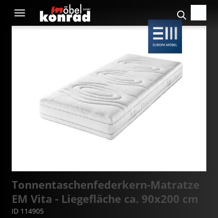
Tonnentaschenfederkern-Matratze
EM Vita - Liegefläche ca. 90x200 cm
ID 114905