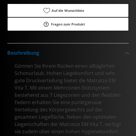
Auf die Wunschliste
Fragen zum Produkt
Beschreibung
Gönnen Sie Ihrem Rücken einen alltäglichen
Schonurlaub. Hohen Liegekomfort und sehr
gute Druckverteilung bietet die Matratze EM
Vita T. Mit einem Mehrzonen-Stützsystem
bestehend aus 7 Liegezonen und den flexiblen
Federn erhalten Sie eine punktgenaue
Verteilung des Körpergewichts auf der
gesamten Liegefläche. Neben den optimalen
Liegenschaften der Matratze EM Vita T, verfügt
sie zudem über einen hohen Hygienekomfort.