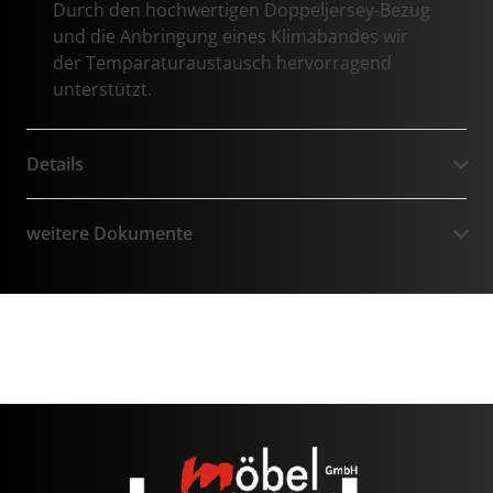
Durch den hochwertigen Doppeljersey-Bezug
und die Anbringung eines Klimabandes wir
der Temparaturaustausch hervorragend
unterstützt.
Details
weitere Dokumente