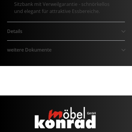
Sitzbank mit Verweilgarantie - schnörkellos
und elegant für attraktive Essbereiche.
Details
weitere Dokumente