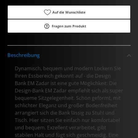
Auf die Wunschliste
Fragen zum Produkt
Beschreibung
Dynamisch, bequem und modern Lockern Sie
Ihren Essbereich gekonnt auf - die Design
Bank EM Zadar ist eine gute Möglichkeit. Die
Design-Bank EM Zadar empfiehlt sich als super
bequeme Sitzgelegenheit. Schön geformt, mit
schlichter Eleganz und großer Bodenfreiheit
arrangiert sich die Bank lässig zu Stuhl und
Tisch. Hier sitzen Sie einfach nur komfortabel
und bequem. Exzellent verarbeitet, gibt
stabilen Halt und fügt sich geschmeidig. Eine