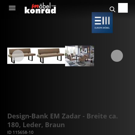
Design-Bank EM Zadar - Breite ca.
180, Leder, Braun
ID 115658-10