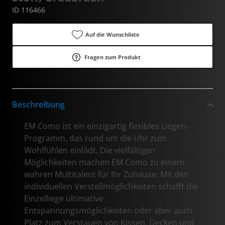
ID 116466
Auf die Wunschliste
Fragen zum Produkt
Beschreibung
EM Como ist ein einzigartig flexibles Liegen-
Programm, das rund um die Uhr zum
Wohlfühlen einlädt. Die vielfältigen
Möglichkeiten machen EM Como zu einem
wahren Multitalent für Ihr Zuhause. Mit den
individuellen Verstellmöglichkeiten schafft die
Einzelliege ultimative
Entspannungsmöglichkeiten oder aber auch
Platz zum Verstauen von Kissen, Decken und