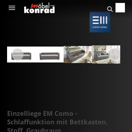
Einzelliege EM Como -
Schlaffunktion mit Bettkasten,
Stoff, Graubraun