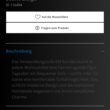
ID 116494
Auf die Wunschliste
Fragen zum Produkt
Beschreibung
Das Verwandlungssofa EM Korsika macht in
jedem Wohnumfeld eine hervorragende Figur.
Tagsüber ein bequemes Sofa – nachts oder für
Gäste eine komfortable Schlafmöglichkeit. Das
schlicht moderne Design und die markanten
Holzdetails begeistern mit ihrem natürlichen
Charme.