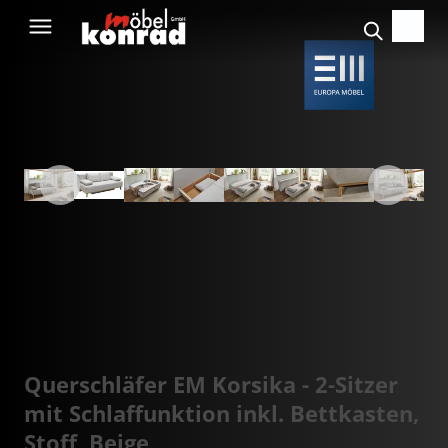
Querschläfer EM Korsika - 2-Sitzer
mit Schlaffunktion inkl. Bettkasten,
Stoff, Beige