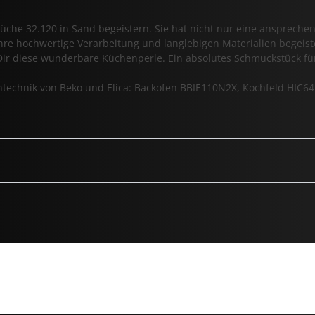
üche 32.120 in Sand begeistern. Sie hat nicht nur eine anspreche
ihre hochwertige Verarbeitung und langlebigen Materialien begeis
 diese wunderbare Küchenperle. Ein absolutes Schmuckstück fü
kentechnik von Beko und Elica: Backofen BBIE110N2X, Kochfeld HIC