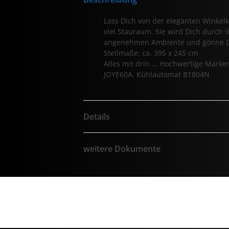
Lass Dich von der eleganten Winkelk
viel Stauraum. Sie wird Dich durch 
angenehmen Ambiente und gönne Dir
Stellmaße: ca. 395 x 245 cm
Alles mit drin ... Hochwertige Mar
JOYE60A, Kühlautomat B1804N
Details
weitere Dokumente