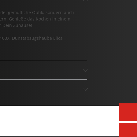
nde, gemütliche Optik, sondern auch
tern. Genieße das Kochen in einem
r Dein Zuhause!
64100X, Dunstabzugshaube Elica