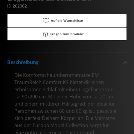
ID 202062
Auf die Wunschliste
Fragen zum Produkt
Beschreibung
Die Komfortschaumkernmatratze EM
TraumReich Comfort KS bietet dir einen
erholsamen Schlaf mit einer Liegefläche von
ca. 90x200 cm. Mit einer Höhe von ca. 20 cm
und einem mittleren Härtegrad, der ideal für
Personen zwischen 60 und 80 kg ist, passt sie
sich perfekt Deinem Körper an. Die Matratze
aus der Europa Möbel-Collection sorgt für
eine optimale Druckentlastung und