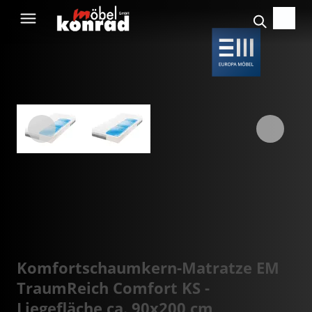
Komfortschaumkern-Matratze EM
TraumReich Comfort KS -
Liegefläche ca. 90x200 cm