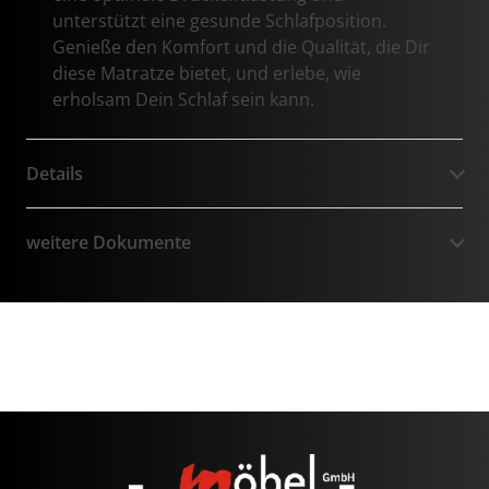
unterstützt eine gesunde Schlafposition.
Genieße den Komfort und die Qualität, die Dir
diese Matratze bietet, und erlebe, wie
erholsam Dein Schlaf sein kann.
Details
weitere Dokumente