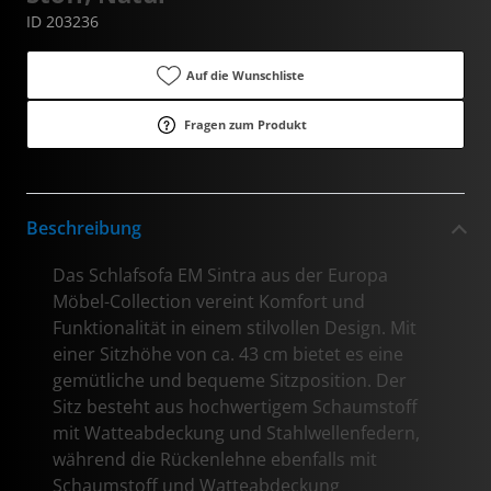
ID 203236
Auf die Wunschliste
Fragen zum Produkt
Beschreibung
Das Schlafsofa EM Sintra aus der Europa
Möbel-Collection vereint Komfort und
Funktionalität in einem stilvollen Design. Mit
einer Sitzhöhe von ca. 43 cm bietet es eine
gemütliche und bequeme Sitzposition. Der
Sitz besteht aus hochwertigem Schaumstoff
mit Watteabdeckung und Stahlwellenfedern,
während die Rückenlehne ebenfalls mit
Schaumstoff und Watteabdeckung