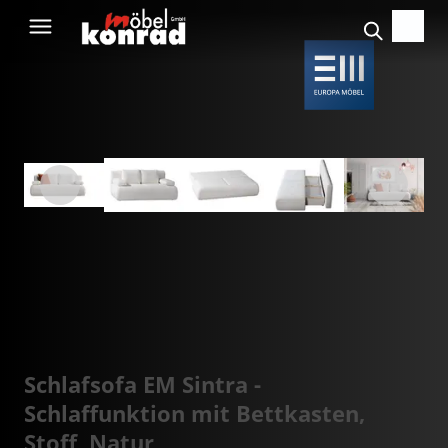
Schlafsofa EM Sintra -
Schlaffunktion mit Bettkasten,
Stoff, Natur