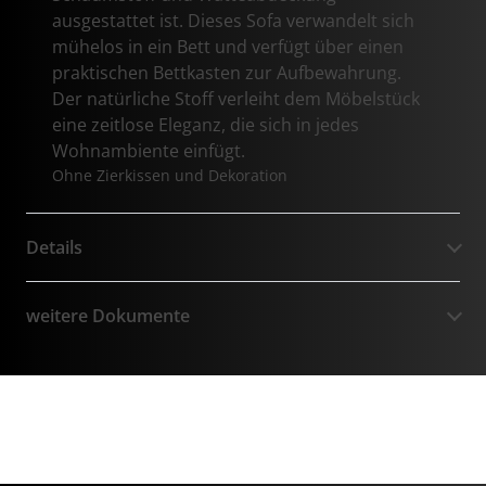
ausgestattet ist. Dieses Sofa verwandelt sich
mühelos in ein Bett und verfügt über einen
praktischen Bettkasten zur Aufbewahrung.
Der natürliche Stoff verleiht dem Möbelstück
eine zeitlose Eleganz, die sich in jedes
Wohnambiente einfügt.
Ohne Zierkissen und Dekoration
Details
weitere Dokumente