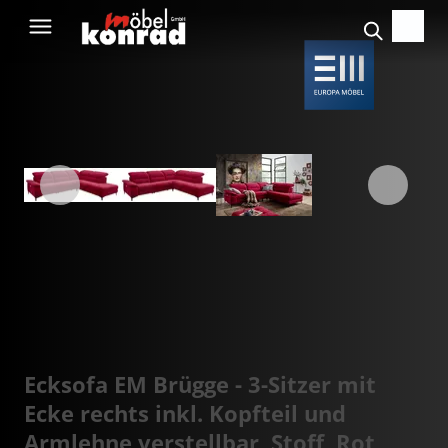
Ecksofa EM Brügge - 3-Sitzer mit
Ecke rechts inkl. Kopfteil und
Armlehne verstellbar, Stoff, Rot