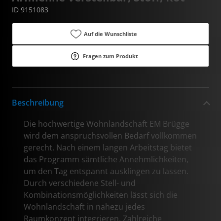
ID 9151083
Auf die Wunschliste
Fragen zum Produkt
Beschreibung
Die hochwertige Wohnlandschaft EM Brügge
wird dem anspruchsvollen Bedarf vollkommen
gerecht. Nach einem langen Arbeitstag bietet
das Programm sämtliche Annehmlichkeiten,
um den Tag entspannt ausklingen zu lassen.
Durch verschiedene Stell- und
Kombinationsmöglichkeiten lässt sich die
Wohnlandschaft in nahezu jedes
Raumkonzept integrieren. Zahlreiche