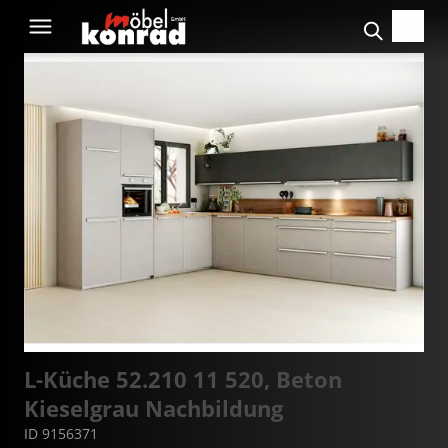
L-Küche 52.210 11 520, Beton
Kieselgrau Nachbildung
ID 9156371