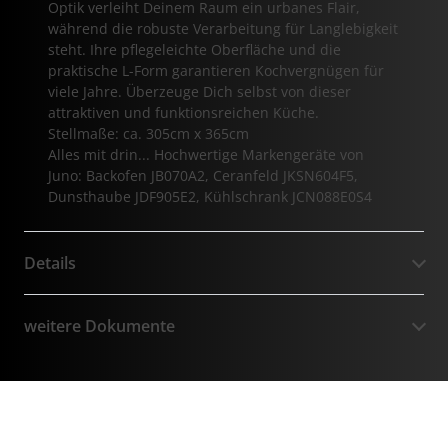
Optik verleiht Deinem Raum ein urbanes Flair,
während die robuste Verarbeitung für Langlebigkeit
steht. Ihre pflegeleichte Oberfläche und die
praktische L-Form garantieren Kochvergnügen für
viele Jahre. Überzeuge Dich selbst von dieser
attraktiven und funktionsreichen Küche.
Stellmaße: ca. 305cm x 365cm
Alles mit drin... Hochwertige Markengeräte von
Juno: Backofen JB070A2, Ceranfeld JKSN604F5,
Dunsthaube JDF905E2, Kühlschrank JCN088E0S4
Details
weitere Dokumente